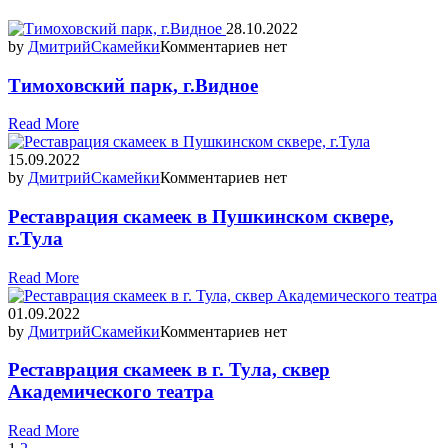
28.10.2022
by
Дмитрий
Скамейки
Комментариев нет
Тимоховский парк, г.Видное
Read More
15.09.2022
by
Дмитрий
Скамейки
Комментариев нет
Реставрация скамеек в Пушкинском сквере,
г.Тула
Read More
01.09.2022
by
Дмитрий
Скамейки
Комментариев нет
Реставрация скамеек в г. Тула, сквер
Академического театра
Read More
Page
Page