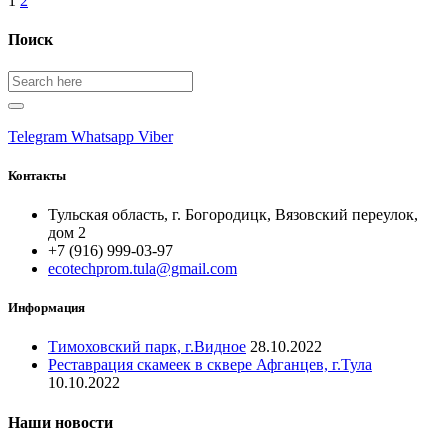
Пагинация
1
2
записей
Поиск
Search
for:
Telegram
Whatsapp
Viber
Контакты
Тульская область, г. Богородицк, Вязовский переулок,
дом 2
+7 (916) 999-03-97
ecotechprom.tula@gmail.com
Информация
Тимоховский парк, г.Видное
28.10.2022
Реставрация скамеек в сквере Афганцев, г.Тула
10.10.2022
Наши новости